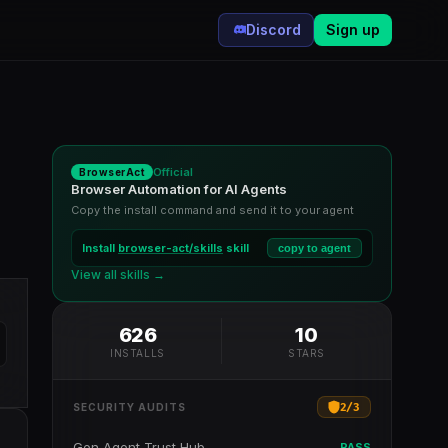
Discord
Sign up
Official
BrowserAct
Browser Automation for AI Agents
Copy the install command and send it to your agent
Install
browser-act/skills
skill
copy to agent
View all skills →
626
10
INSTALLS
STARS
2
/
3
SECURITY AUDITS
Gen Agent Trust Hub
PASS