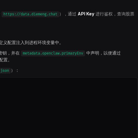
号
），通过
API Key
进行鉴权，查询股票
https://data.diemeng.chat
 和自定义配置注入到进程环境变量中。
主密钥，并在
中声明，以便通过
metadata.openclaw.primaryEnv
配置。
）：
.json