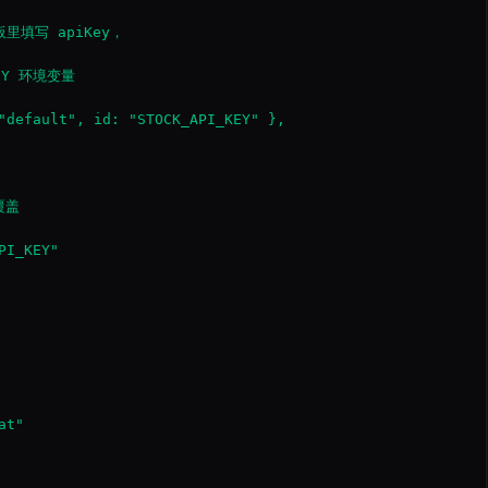
板里填写 apiKey，

EY 环境变量

"default", id: "STOCK_API_KEY" },

盖

I_KEY"

t"
