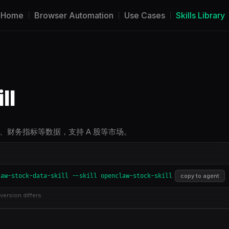
Home
Browser Automation
Use Cases
Skills Library
ll
分钟线、财务指标等数据，支持 A 股等市场。
law-stock-data-skill --skill openclaw-stock-skill
copy to agent
version differs.