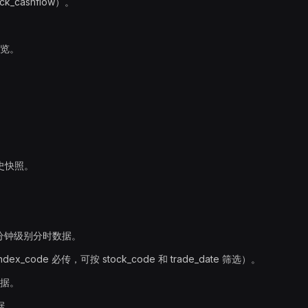
_cashflow）。
览。
史快照。
 分钟级别分时数据。
code 必传，可按 stock_code 和 trade_date 筛选）。
据。
据。