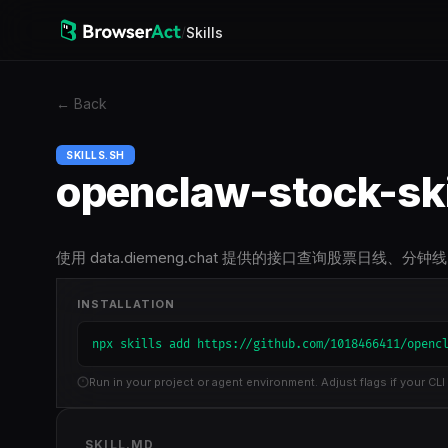
/
Skills
←
Back
SKILLS.SH
openclaw-stock-ski
使用 data.diemeng.chat 提供的接口查询股票日线、
INSTALLATION
npx skills add https://github.com/1018466411/openc
Run in your project or agent environment. Adjust flags if your CLI 
SKILL.MD