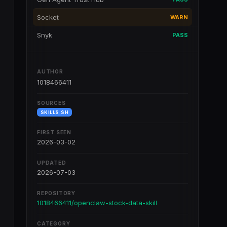
Socket
WARN
Snyk
PASS
AUTHOR
1018466411
SOURCES
SKILLS.SH
FIRST SEEN
2026-03-02
UPDATED
2026-07-03
REPOSITORY
1018466411/openclaw-stock-data-skill
CATEGORY