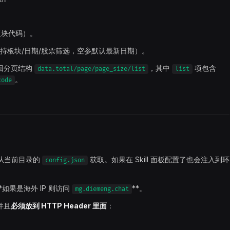
板块代码）。
持板块/日期/股票筛选，空参默认最新日期）。
回分页结构
，其中
项包含
data.total/page/page_size/list
list
。
code
从当前目录的
获取。如果在 Skill 面板配置了也会注入到环
config.json
*如果是海外 IP 则访问
**。
mg.diemeng.chat
并且
必须放到 HTTP Header 里面
：